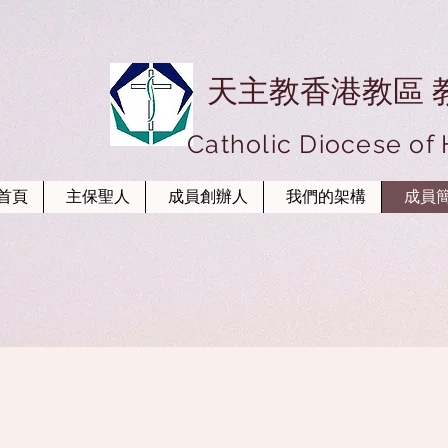
天主教香港教區 
Catholic Diocese of
首頁
主保聖人
成員創辦人
我們的架構
成員