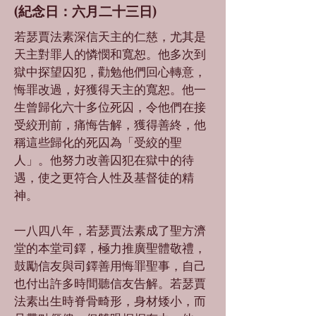
(紀念日：六月二十三日)
若瑟賈法素深信天主的仁慈，尤其是
天主對罪人的憐憫和寬恕。他多次到
獄中探望囚犯，勸勉他們回心轉意，
悔罪改過，好獲得天主的寬恕。他一
生曾歸化六十多位死囚，令他們在接
受絞刑前，痛悔告解，獲得善終，他
稱這些歸化的死囚為「受絞的聖
人」。他努力改善囚犯在獄中的待
遇，使之更符合人性及基督徒的精
神。
一八四八年，若瑟賈法素成了聖方濟
堂的本堂司鐸，極力推廣聖體敬禮，
鼓勵信友與司鐸善用悔罪聖事，自己
也付出許多時間聽信友告解。若瑟賈
法素出生時脊骨畸形，身材矮小，而